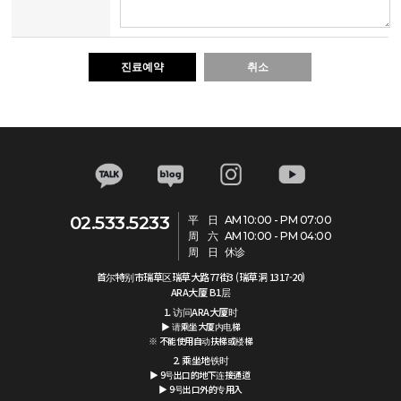
진료예약
취소
02.533.5233
平 日
AM 10:00 - PM 07:00
周 六
AM 10:00 - PM 04:00
周 日
休诊
首尔特别市瑞草区瑞草大路77街3 (瑞草洞 1317-20)
ARA大厦 B1层
1. 访问ARA大厦时
▶ 请乘坐大厦内电梯
※ 不能使用自动扶梯或楼梯
2. 乘坐地铁时
▶ 9号出口的地下连接通道
▶ 9号出口外的专用入