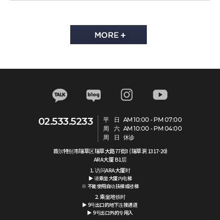
02.533.5233
平 日
AM 10:00 - PM 07:00
周 六
AM 10:00 - PM 04:00
周 日
休诊
首尔特别市瑞草区瑞草大路77街3 (瑞草洞 1317-20)
ARA大厦 B1层
1. 访问ARA大厦时
▶ 请乘坐大厦内电梯
※ 不能使用自动扶梯或楼梯
2. 乘坐地铁时
▶ 9号出口的地下连接通道
▶ 9号出口外的专用入