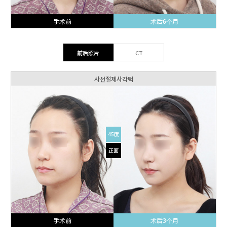
手术前
术后6个月
前后照片
CT
사선절제사각턱
45度
正面
手术前
术后3个月