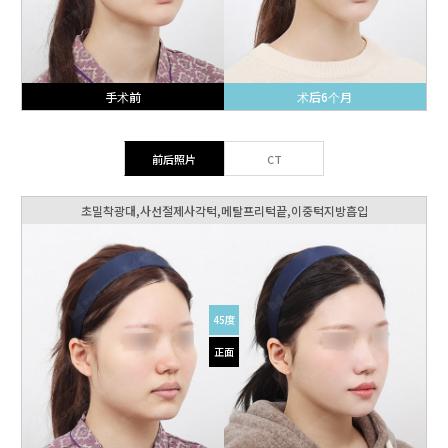
手术前
术后6个月
前后照片
CT
초밀착광대,사선절제사각턱,메탈프리턱끝,이중턱지방흡입
45度
正面