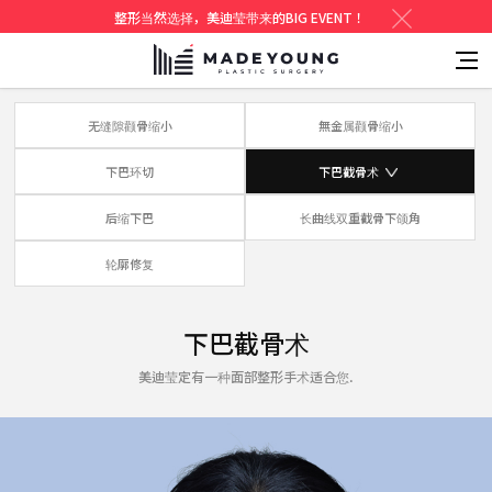
整形当然选择，美迪莹带来的BIG EVENT！
无缝隙颧骨缩小
無金属颧骨缩小
下巴环切
下巴截骨术
后缩下巴
长曲线双重截骨下颌角
轮廓修复
下巴截骨术
美迪莹定有一种面部整形手术适合您.