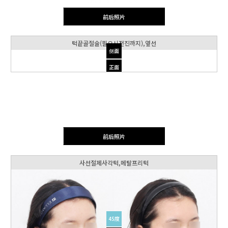
前后照片
턱끝골절술(필요시전진까지),옆선
侧面
正面
前后照片
사선절제사각턱,메탈프리턱
45度