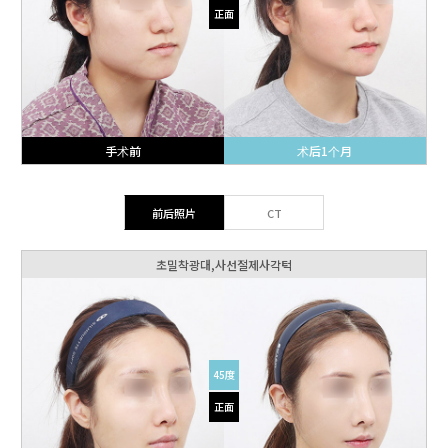
正面
手术前
术后1个月
前后照片
CT
초밀착광대,사선절제사각턱
45度
正面